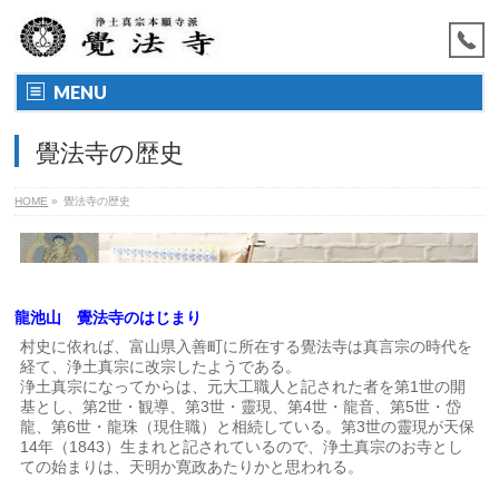
MENU
覺法寺の歴史
HOME
»
覺法寺の歴史
龍池山 覺法寺のはじまり
村史に依れば、富山県入善町に所在する覺法寺は真言宗の時代を
経て、浄土真宗に改宗したようである。
浄土真宗になってからは、元大工職人と記された者を第1世の開
基とし、第2世・観導、第3世・靈現、第4世・龍音、第5世・岱
龍、第6世・龍珠（現住職）と相続している。第3世の靈現が天保
14年（1843）生まれと記されているので、浄土真宗のお寺とし
ての始まりは、天明か寛政あたりかと思われる。