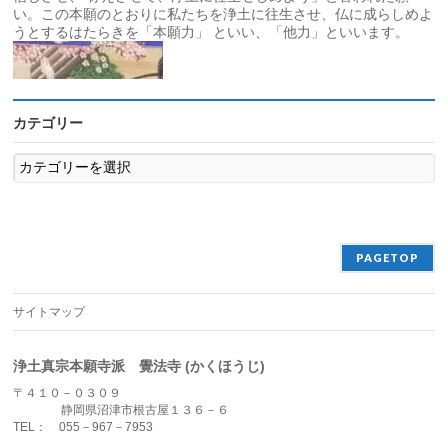
い。この本願のとおりに私たちを浄土に往生させ、仏に成らしめよ
うとするはたらきを「本願力」 といい、「他力」といいます。
カテゴリー
カ
テ
ゴ
リ
ー
PAGETOP
サイトマップ
浄土真宗本願寺派 覺法寺 (かくほうじ)
〒４１０－０３０９
静岡県沼津市根古屋１３６－６
TEL： 055－967－7953