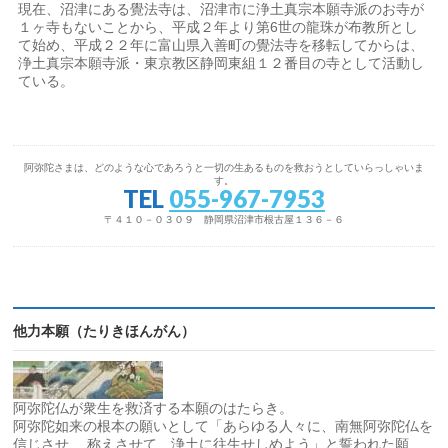
現在、沼津にある覺法寺は、沼津市に浄土真宗本願寺派のお寺が
１ヶ寺もないことから、平成２年より第6世の龍珠が布教所とし
て始め、平成２２年に富山県入善町の覺法寺を移転してからは、
浄土真宗本願寺派・東京教区静岡東組１２番目の寺として活動し
ている。
阿弥陀さまは、どのような心であろうと一切の生あるものを救おうとしていらっしゃいま
す。
TEL
055-967-7953
〒４１０－０３０９ 静岡県沼津市根古屋１３６－６
他力本願（たりきほんがん）
阿弥陀仏が衆生を救済する本願のはたらき。
阿弥陀如来の根本の願いとして「あらゆる人々に、南無阿弥陀仏を
信じさせ、 称えさせて、浄土に往生せしめよう」と誓われた願