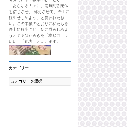
「あらゆる人々に、南無阿弥陀仏
を信じさせ、 称えさせて、浄土に
往生せしめよう」と誓われた願
い。この本願のとおりに私たちを
浄土に往生させ、仏に成らしめよ
うとするはたらきを「本願力」 と
いい、「他力」といいます。
カテゴリー
カ
テ
ゴ
リ
ー