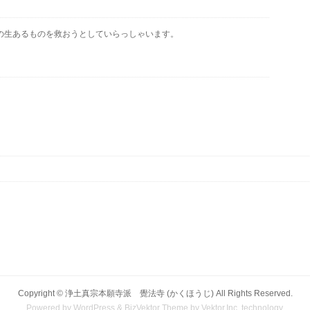
の生あるものを救おうとしていらっしゃいます。
)
Copyright ©
浄土真宗本願寺派 覺法寺 (かくほうじ)
All Rights Reserved.
Powered by
WordPress
&
BizVektor Theme
by
Vektor,Inc.
technology.