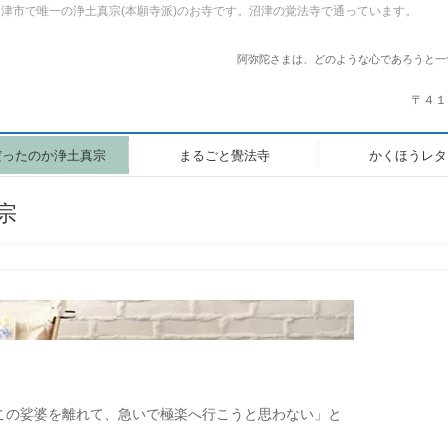
市で唯一の浄土真宗(本願寺派)のお寺です。沼津の覚法寺で通っています。
阿弥陀さまは、どのような心であろうと一
〒４１
だったのか浄土真宗
まるごと覺法寺
かくほうレタ
宗
この娑婆を離れて、急いで極楽へ行こうと思わない」と