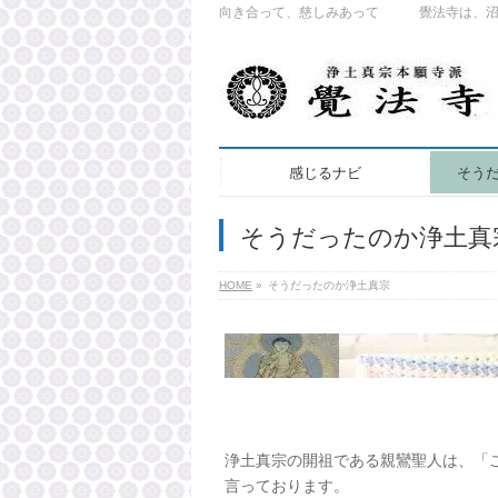
向き合って、慈しみあって 覺法寺は、沼津
感じるナビ
そう
そうだったのか浄土真
HOME
»
そうだったのか浄土真宗
浄土真宗の開祖である親鸞聖人は、「
言っております。