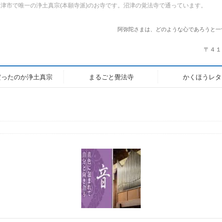
市で唯一の浄土真宗(本願寺派)のお寺です。沼津の覚法寺で通っています。
阿弥陀さまは、どのような心であろうと一
〒４１
だったのか浄土真宗
まるごと覺法寺
かくほうレタ