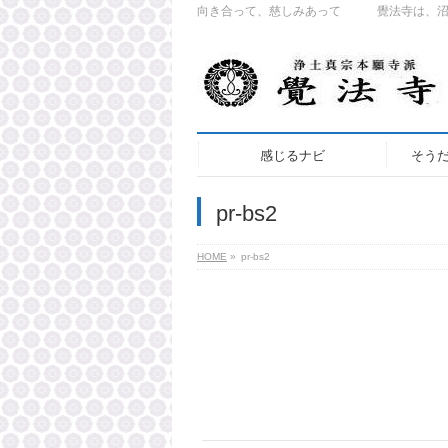
向き合って、慈しみあって 覺法寺は、沼津
感じるナビ
そう
pr-bs2
HOME
»
pr-bs2