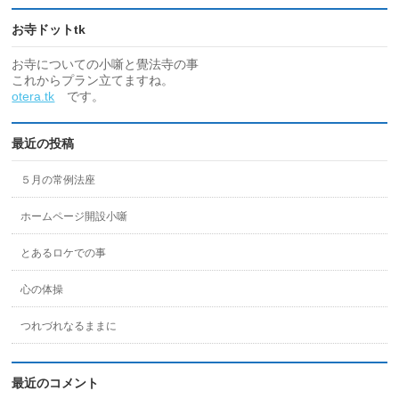
お寺ドットtk
お寺についての小噺と覺法寺の事
これからプラン立てますね。
otera.tk
です。
最近の投稿
５月の常例法座
ホームページ開設小噺
とあるロケでの事
心の体操
つれづれなるままに
最近のコメント