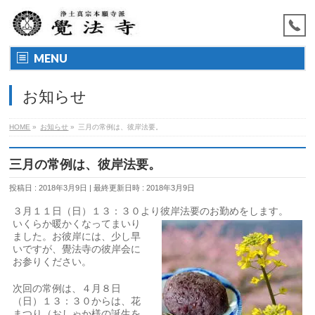
MENU
お知らせ
HOME
»
お知らせ
»
三月の常例は、彼岸法要。
三月の常例は、彼岸法要。
投稿日 : 2018年3月9日
最終更新日時 : 2018年3月9日
３月１１日（日）１３：３０より彼岸法要のお勤めをします。
いくらか暖かくなってまいり
ました。お彼岸には、少し早
いですが、覺法寺の彼岸会に
お参りください。
次回の常例は、４月８日
（日）１３：３０からは、花
まつり（おしゃか様の誕生を