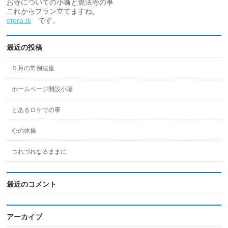
お寺についての小噺と覺法寺の事
これからプラン立てますね。
otera.tk
です。
最近の投稿
５月の常例法座
ホームページ開設小噺
とあるロケでの事
心の体操
つれづれなるままに
最近のコメント
アーカイブ