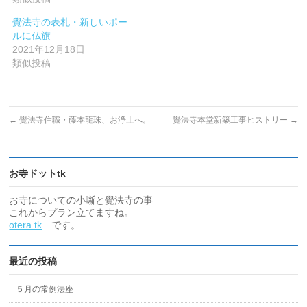
覺法寺の表札・新しいポー
ルに仏旗
2021年12月18日
類似投稿
←
覺法寺住職・藤本龍珠、お浄土へ。
覺法寺本堂新築工事ヒストリー
→
お寺ドットtk
お寺についての小噺と覺法寺の事
これからプラン立てますね。
otera.tk
です。
最近の投稿
５月の常例法座