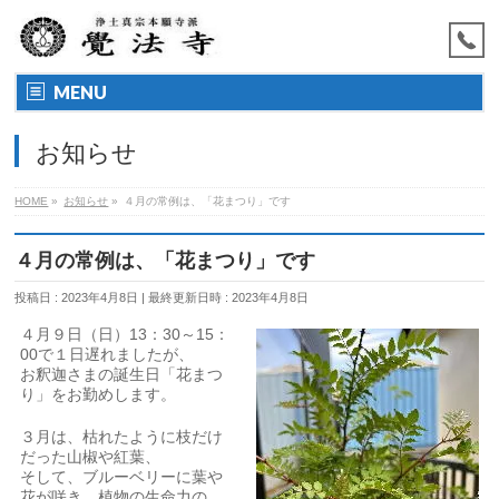
MENU
お知らせ
HOME
»
お知らせ
»
４月の常例は、「花まつり」です
４月の常例は、「花まつり」です
投稿日 : 2023年4月8日
最終更新日時 : 2023年4月8日
４月９日（日）13：30～15：
00で１日遅れましたが、
お釈迦さまの誕生日「花まつ
り」をお勤めします。
３月は、枯れたように枝だけ
だった山椒や紅葉、
そして、ブルーベリーに葉や
花が咲き、植物の生命力の