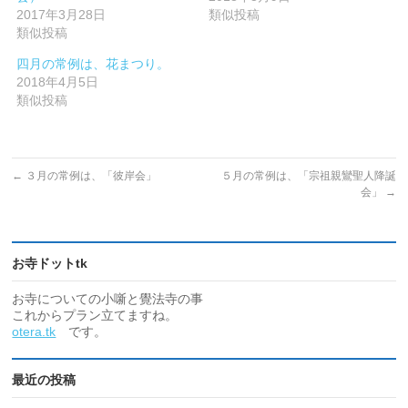
2017年3月28日
類似投稿
類似投稿
四月の常例は、花まつり。
2018年4月5日
類似投稿
←
３月の常例は、「彼岸会」
５月の常例は、「宗祖親鸞聖人降誕
会」
→
お寺ドットtk
お寺についての小噺と覺法寺の事
これからプラン立てますね。
otera.tk
です。
最近の投稿