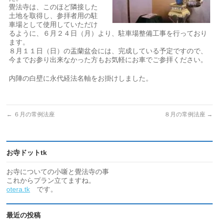
覺法寺は、このほど隣接した
土地を取得し、参拝者用の駐
車場として使用していただけ
るように、６月２４日（月）より、駐車場整備工事を行っており
ます。
８月１１日（日）の盂蘭盆会には、完成している予定ですので、
今までお参り出来なかった方もお気軽にお車でご参拝ください。
内陣の白壁に永代経法名軸をお掛けしました。
←
６月の常例法座
８月の常例法座
→
お寺ドットtk
お寺についての小噺と覺法寺の事
これからプラン立てますね。
otera.tk
です。
最近の投稿