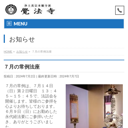
MENU
お知らせ
HOME
»
お知らせ
»
７月の常例法座
７月の常例法座
投稿日 : 2024年7月2日
最終更新日時 : 2024年7月7日
７月の常例は、７月１４日
（日）第２日曜日 １３：４
５～１５：４５で、法話会を
開催します。皆様のご参拝を
心よりお待ちしております。
６月９日（日）にお勤めした
永代経法要にご参拝いただ
き、ありがとうございまし
た。