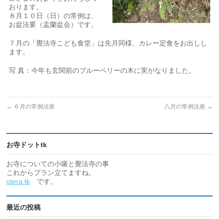
おります。
８月１０日（日）の常例は、
お盆法要（盂蘭盆会）です。
７月の「覺法寺こども食堂」は先月同様、カレー定食をお出しし
ます。
写 真：今年も玄関前のブルーベリーの木に実がなりました。
←
６月の常例法座
八月の常例法座
→
お寺ドットtk
お寺についての小噺と覺法寺の事
これからプラン立てますね。
otera.tk
です。
最近の投稿