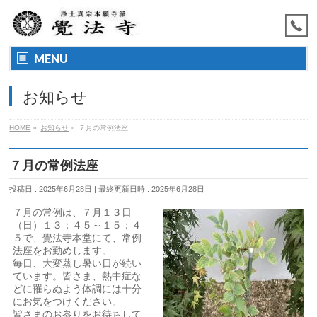
MENU
お知らせ
HOME
»
お知らせ
»
７月の常例法座
７月の常例法座
投稿日 : 2025年6月28日
最終更新日時 : 2025年6月28日
７月の常例は、７月１３日
（日）１３：４５～１５：４
５で、覺法寺本堂にて、常例
法座をお勤めします。
毎日、大変蒸し暑い日が続い
ています。皆さま、熱中症な
どに罹らぬよう体調には十分
にお気をつけください。
皆さまのお参りをお待ちして