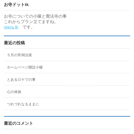
お寺ドットtk
お寺についての小噺と覺法寺の事
これからプラン立てますね。
otera.tk
です。
最近の投稿
５月の常例法座
ホームページ開設小噺
とあるロケでの事
心の体操
つれづれなるままに
最近のコメント