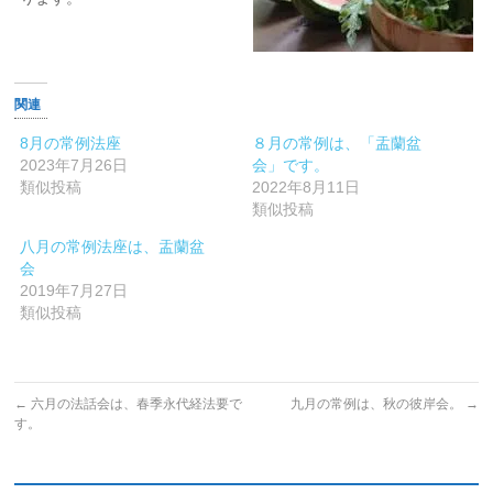
関連
8月の常例法座
８月の常例は、「盂蘭盆
2023年7月26日
会」です。
類似投稿
2022年8月11日
類似投稿
八月の常例法座は、盂蘭盆
会
2019年7月27日
類似投稿
←
六月の法話会は、春季永代経法要で
九月の常例は、秋の彼岸会。
→
す。