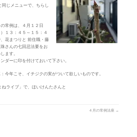
と同じメニューで、ちらし
月の常例は、４月１２日
日）１３：４５～１５：４
で、花まつりと 前住職・藤
龍珠さんの七回忌法要をお
めします。
レンダーに印を付けておいて下さい。
真：今年こそ、イチジクの実がついて欲しいものです。
まねライブ」で、ほいけんたさんと
４月の常例法座
→