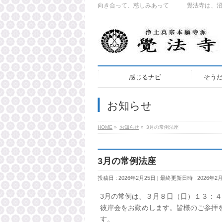
向き合って、慈しみあって 覺法寺は、沼津
感じるナビ
そう
お知らせ
HOME
»
お知らせ
»
3月の常例法座
3月の常例法座
投稿日 : 2026年2月25日
最終更新日時 : 2026年2
3月の常例は、３月８日（日）１３：
彼岸会をお勤めします。皆様のご参拝
す。