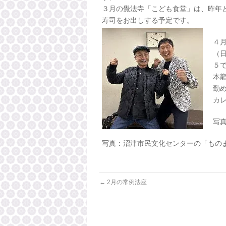
３月の覺法寺「こども食堂」は、昨年
寿司をお出しする予定です。
４
（
５
本
勤
カ
写
写真：沼津市民文化センターの「もの
←
2月の常例法座