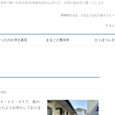
市で唯一の浄土真宗(本願寺派)のお寺です。沼津の覚法寺で通っています。
阿弥陀さまは、どのような心であろうと一
〒４１
だったのか浄土真宗
まるごと覺法寺
かくほうレタ
月25日
４５～１５：４５で、春の
を心よりお待ちしておりま